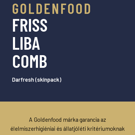
GOLDENFOOD
FRISS
LIBA
COMB
Darfresh (skinpack)
A Goldenfood márka garancia az
élelmiszerhigiéniai és állatjóléti kritériumoknak