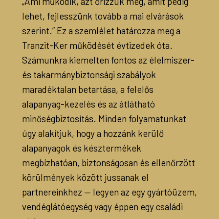
„Ami működik, azt őrizzük meg, amit pedig
lehet, fejlesszünk tovább a mai elvárások
szerint.” Ez a szemlélet határozza meg a
Tranzit-Ker működését évtizedek óta.
Számunkra kiemelten fontos az élelmiszer-
és takarmánybiztonsági szabályok
maradéktalan betartása, a felelős
alapanyag-kezelés és az átlátható
minőségbiztosítás. Minden folyamatunkat
úgy alakítjuk, hogy a hozzánk kerülő
alapanyagok és késztermékek
megbízhatóan, biztonságosan és ellenőrzött
körülmények között jussanak el
partnereinkhez — legyen az egy gyártóüzem,
vendéglátóegység vagy éppen egy családi