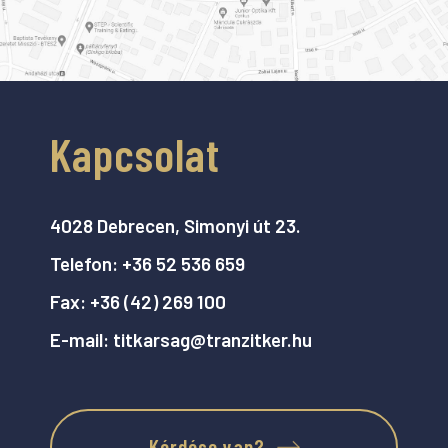
Kapcsolat
4028 Debrecen, Simonyi út 23.
Telefon:
+36 52 536 659
Fax:
+36 (42) 269 100
E-mail:
titkarsag@tranzitker.hu
Kérdése van?