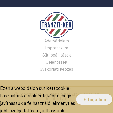
Adatvédelem
Impresszum
Süti beállítások
Jelentések
Gyakorlati képzés
Ezen a weboldalon sütiket (cookie)
© Copyright 2026. Tranzit-Ker Zrt. Minden jog
használunk annak érdekében, hogy
fenntartva!
Elfogadom
javíthassuk a felhasználói élményt és
jobb szolgáltatást nyújthassunk.