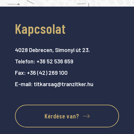
Kapcsolat
4028 Debrecen, Simonyi út 23.
Telefon:
+36 52 536 659
Fax:
+36 (42) 269 100
E-mail:
titkarsag@tranzitker.hu
Kérdése van?