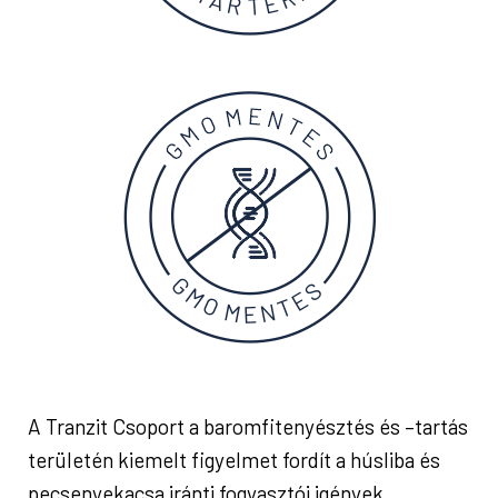
A Tranzit Csoport a baromfitenyésztés és –tartás
területén kiemelt figyelmet fordít a húsliba és
pecsenyekacsa iránti fogyasztói igények