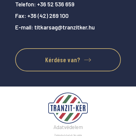
Telefon:
+36 52 536 659
Fax:
+36 (42) 269 100
E-mail:
titkarsag@tranzitker.hu
Kérdése van?
Adatvédelem
Impresszum