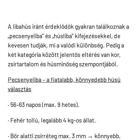
A libahús iránt érdeklődők gyakran találkoznak a
„pecsenyeliba” és „húsliba” kifejezésekkel, de
kevesen tudják, mi a valódi különbség. Pedig a
két kategória között jelentős eltérés van kor,
zsírtartalom és húsminőség szempontjából.
Pecsenyeliba – a fiatalabb, könnyedebb húsú
választás
· 56–63 napos (max. 9 hetes).
· Fehér tollú, legalább 4 kg-os állat.
· Bőr alatti zsírréteg max. 3 mm → könnyebb,