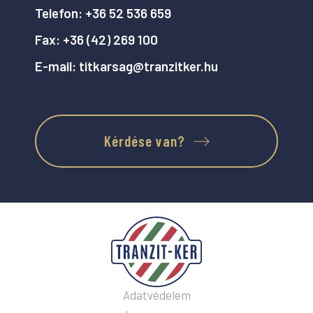
Telefon:
+36 52 536 659
Fax:
+36 (42) 269 100
E-mail:
titkarsag@tranzitker.hu
Kérdése van?
Adatvédelem