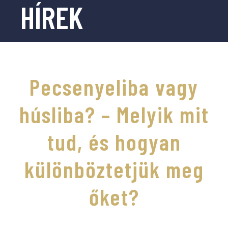
HÍREK
Pecsenyeliba vagy
húsliba? – Melyik mit
tud, és hogyan
különböztetjük meg
őket?