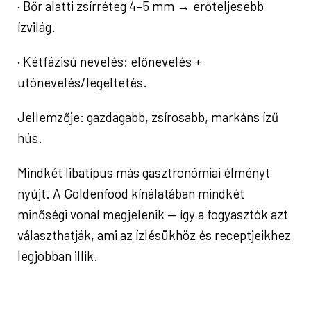
· Bőr alatti zsírréteg 4–5 mm → erőteljesebb
ízvilág.
· Kétfázisú nevelés: előnevelés +
utónevelés/legeltetés.
Jellemzője: gazdagabb, zsírosabb, markáns ízű
hús.
Mindkét libatípus más gasztronómiai élményt
nyújt. A Goldenfood kínálatában mindkét
minőségi vonal megjelenik — így a fogyasztók azt
választhatják, ami az ízlésükhöz és receptjeikhez
legjobban illik.