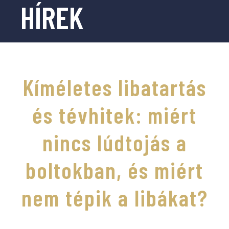
HÍREK
Kíméletes libatartás
és tévhitek: miért
nincs lúdtojás a
boltokban, és miért
nem tépik a libákat?