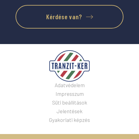
Kérdése van?
Adatvédelem
Impresszum
Süti beállítások
Jelentések
Gyakorlati képzés